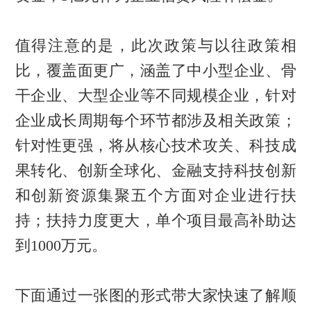
值得注意的是，此次政策与以往政策相
比，覆盖面更广，涵盖了中小型企业、骨
干企业、大型企业等不同规模企业，针对
企业成长周期每个环节都涉及相关政策；
针对性更强，将从核心技术攻关、科技成
果转化、创新全球化、金融支持科技创新
和创新资源集聚五个方面对企业进行扶
持；扶持力度更大，单个项目最高补助达
到1000万元。
下面通过一张图的形式带大家快速了解顺