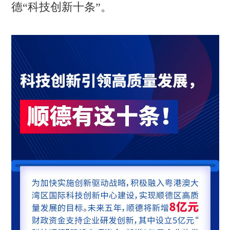
德“科技创新十条”。